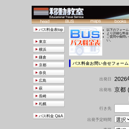
バス料金表top
以下のフォーム
より詳細な料金
ご質問や御問い
い。
東京
横浜
鎌倉
バス料金お問い合せフォーム
京都
奈良
202
出発日
広島
萩
京都 (
出発地
長崎
札幌
行き先
バス料金 Q&A
出発予定時間