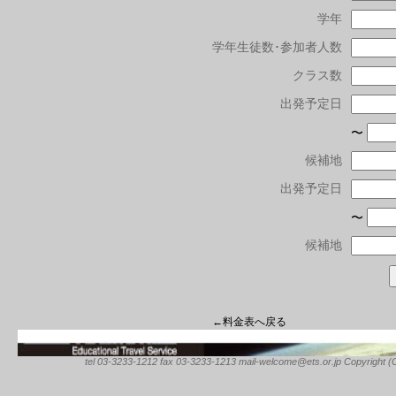
学年
学年生徒数･参加者人数
クラス数
出発予定日
〜
候補地
出発予定日
〜
候補地
←料金表へ戻る
tel 03-3233-1212 fax 03-3233-1213 mail-welcome@ets.or.jp Copyright (C) 