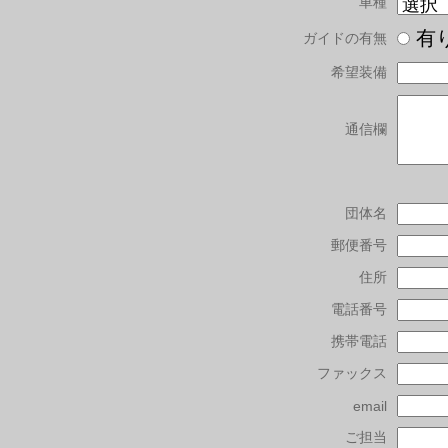
車種
有
ガイドの有無
希望装備
通信欄
団体名
郵便番号
住所
電話番号
携帯電話
ファックス
email
ご担当