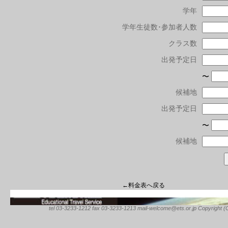
学年
学年生徒数･参加者人数
クラス数
出発予定日
〜
候補地
出発予定日
〜
候補地
←料金表へ戻る
tel 03-3233-1212 fax 03-3233-1213 mail-welcome@ets.or.jp Copyright (C) 