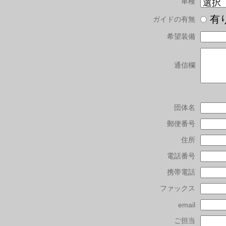
車種
有
ガイドの有無
希望装備
通信欄
団体名
郵便番号
住所
電話番号
携帯電話
ファックス
email
ご担当