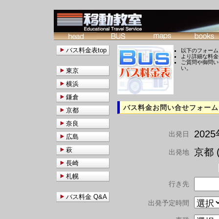
バス料金表top
以下のフォーム
より詳細な料金
ご質問や御問い
い。
東京
横浜
鎌倉
バス料金お問い合せフォーム
京都
奈良
202
出発日
広島
萩
京都 (
出発地
長崎
札幌
行き先
バス料金 Q&A
出発予定時間