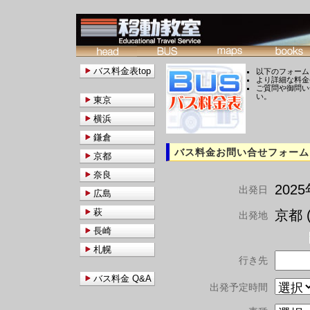
バス料金表top
以下のフォーム
より詳細な料金
ご質問や御問い
い。
東京
横浜
鎌倉
バス料金お問い合せフォーム
京都
奈良
202
出発日
広島
萩
京都 (
出発地
長崎
札幌
行き先
バス料金 Q&A
出発予定時間