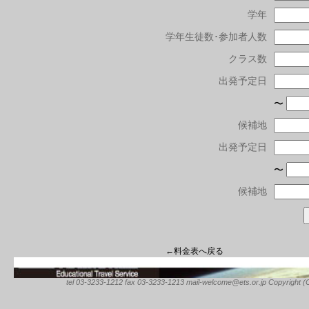
学年
学年生徒数･参加者人数
クラス数
出発予定日
〜
候補地
出発予定日
〜
候補地
←料金表へ戻る
tel 03-3233-1212 fax 03-3233-1213 mail-welcome@ets.or.jp Copyright (C) 