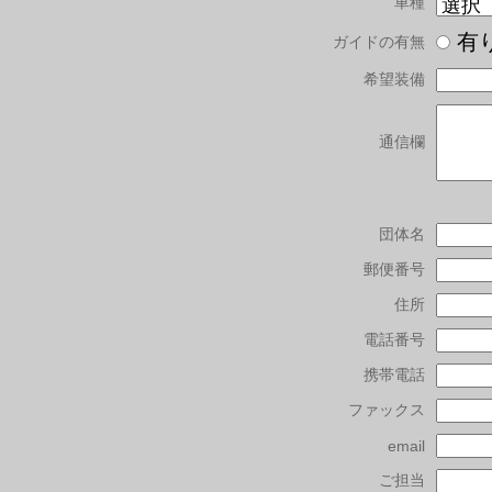
車種
有
ガイドの有無
希望装備
通信欄
団体名
郵便番号
住所
電話番号
携帯電話
ファックス
email
ご担当