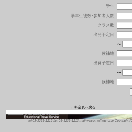
学年
学年生徒数･参加者人数
クラス数
出発予定日
〜
候補地
出発予定日
〜
候補地
←料金表へ戻る
tel 03-3233-1212 fax 03-3233-1213 mail-welcome@ets.or.jp Copyright (C) 