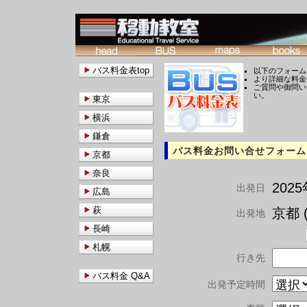
バス料金表top
以下のフォーム
より詳細な料金
ご質問や御問い
い。
東京
横浜
鎌倉
バス料金お問い合せフォーム
京都
奈良
202
出発日
広島
萩
京都 (
出発地
長崎
札幌
行き先
バス料金 Q&A
出発予定時間