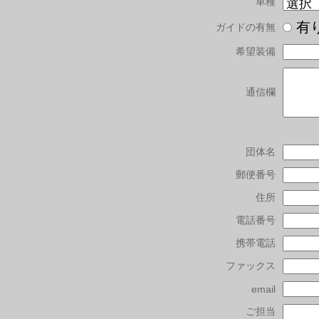
車種
有
ガイドの有無
希望装備
通信欄
団体名
郵便番号
住所
電話番号
携帯電話
ファックス
email
ご担当