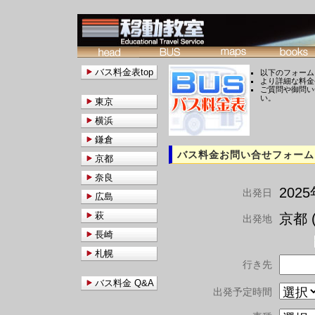
バス料金表top
以下のフォーム
より詳細な料金
ご質問や御問い
い。
東京
横浜
鎌倉
バス料金お問い合せフォーム
京都
奈良
202
出発日
広島
萩
京都 (
出発地
長崎
札幌
行き先
バス料金 Q&A
出発予定時間