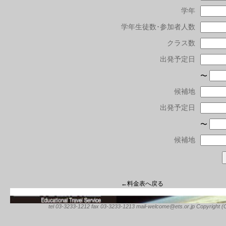
学年
学年生徒数･参加者人数
クラス数
出発予定日
〜
候補地
出発予定日
〜
候補地
←料金表へ戻る
tel 03-3233-1212 fax 03-3233-1213 mail-welcome@ets.or.jp Copyright (C) 