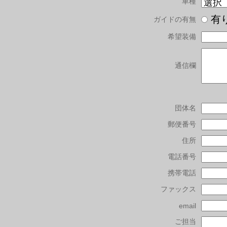
車種
有
ガイドの有無
希望装備
通信欄
団体名
郵便番号
住所
電話番号
携帯電話
ファックス
email
ご担当