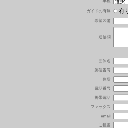
車種
有
ガイドの有無
希望装備
通信欄
団体名
郵便番号
住所
電話番号
携帯電話
ファックス
email
ご担当