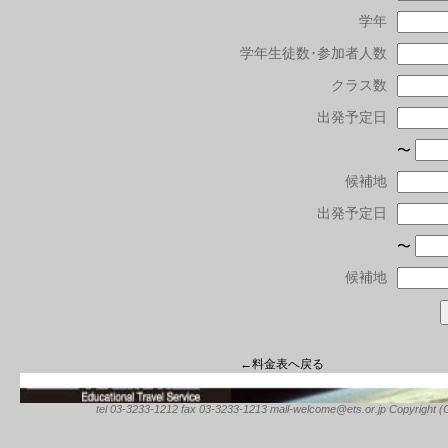
学年
学年生徒数･参加者人数
クラス数
出発予定日
〜
候補地
出発予定日
〜
候補地
←料金表へ戻る
tel 03-3233-1212 fax 03-3233-1213 mail-welcome@ets.or.jp Copyright (C) 