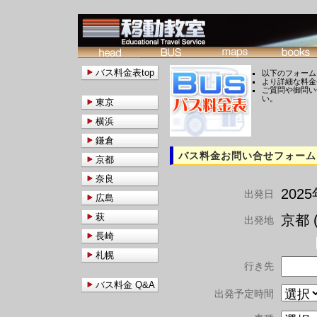
バス料金表top
以下のフォーム
より詳細な料金
ご質問や御問い
い。
東京
横浜
鎌倉
バス料金お問い合せフォーム
京都
奈良
202
出発日
広島
萩
京都 (
出発地
長崎
札幌
行き先
バス料金 Q&A
出発予定時間