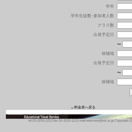
学年
学年生徒数･参加者人数
クラス数
出発予定日
〜
候補地
出発予定日
〜
候補地
←料金表へ戻る
tel 03-3233-1212 fax 03-3233-1213 mail-welcome@ets.or.jp Copyright (C) 