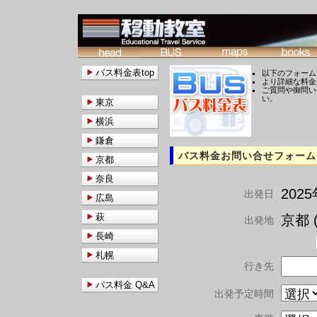
バス料金表top
以下のフォーム
より詳細な料金
ご質問や御問い
い。
東京
横浜
鎌倉
バス料金お問い合せフォーム
京都
奈良
202
出発日
広島
萩
京都 (
出発地
長崎
札幌
行き先
バス料金 Q&A
出発予定時間