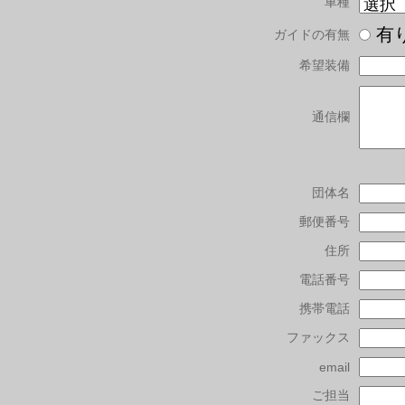
車種
有
ガイドの有無
希望装備
通信欄
団体名
郵便番号
住所
電話番号
携帯電話
ファックス
email
ご担当