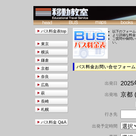
バス料金表top
以下のフォーム
より詳細な料金
ご質問や御問い
い。
東京
横浜
鎌倉
バス料金お問い合せフォーム
京都
奈良
202
出発日
広島
萩
京都 (
出発地
長崎
札幌
行き先
バス料金 Q&A
出発予定時間