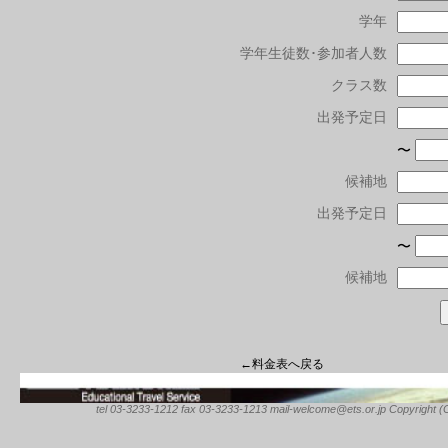
学年
学年生徒数･参加者人数
クラス数
出発予定日
〜
候補地
出発予定日
〜
候補地
←料金表へ戻る
tel 03-3233-1212 fax 03-3233-1213 mail-welcome@ets.or.jp Copyright (C) 