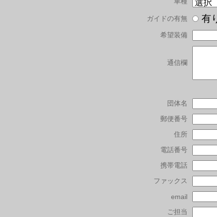
車種
有
ガイドの有無
希望装備
通信欄
団体名
郵便番号
住所
電話番号
携帯電話
ファックス
email
ご担当