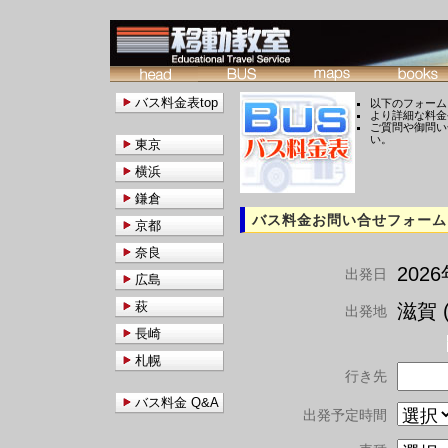
バス料金表top
以下のフォーム
より詳細な料金
ご質問や御問い
い。
東京
横浜
鎌倉
バス料金お問い合せフォーム
京都
奈良
202
出発日
広島
萩
滋賀 (
出発地
長崎
札幌
行き先
バス料金 Q&A
出発予定時間