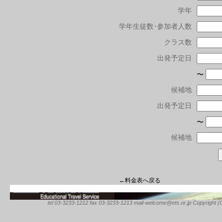
学年
学年生徒数･参加者人数
クラス数
出発予定日
〜
候補地
出発予定日
〜
候補地
←料金表へ戻る
tel 03-3233-1212 fax 03-3233-1213 mail-welcome@ets.or.jp Copyright (C) 