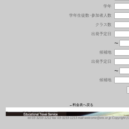
学年
学年生徒数･参加者人数
クラス数
出発予定日
〜
候補地
出発予定日
〜
候補地
←料金表へ戻る
tel 03-3233-1212 fax 03-3233-1213 mail-welcome@ets.or.jp Copyright (C) 