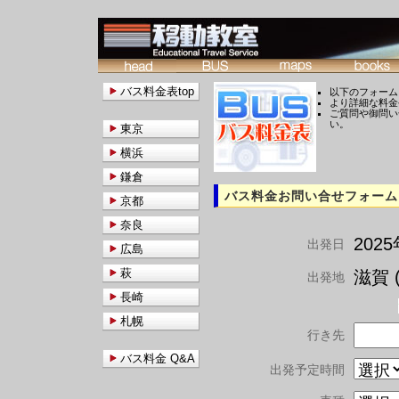
バス料金表top
以下のフォーム
より詳細な料金
ご質問や御問い
い。
東京
横浜
鎌倉
バス料金お問い合せフォーム
京都
奈良
202
出発日
広島
萩
滋賀 (
出発地
長崎
札幌
行き先
バス料金 Q&A
出発予定時間