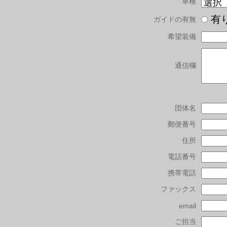
車種
有
ガイドの有無
希望装備
通信欄
団体名
郵便番号
住所
電話番号
携帯電話
ファックス
email
ご担当