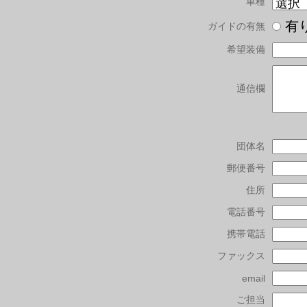
車種
有
ガイドの有無
希望装備
通信欄
団体名
郵便番号
住所
電話番号
携帯電話
ファックス
email
ご担当