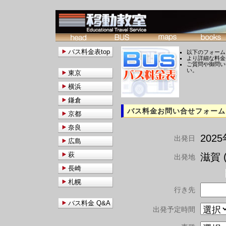
バス料金表top
以下のフォーム
より詳細な料金
ご質問や御問い
い。
東京
横浜
鎌倉
バス料金お問い合せフォーム
京都
奈良
202
出発日
広島
萩
滋賀 (
出発地
長崎
札幌
行き先
バス料金 Q&A
出発予定時間