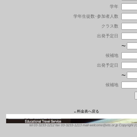
学年
学年生徒数･参加者人数
クラス数
出発予定日
〜
候補地
出発予定日
〜
候補地
←料金表へ戻る
tel 03-3233-1212 fax 03-3233-1213 mail-welcome@ets.or.jp Copyright (C) 