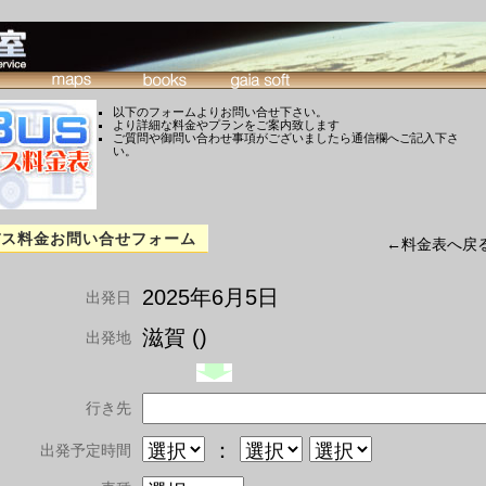
以下のフォームよりお問い合せ下さい。
より詳細な料金やプランをご案内致します
ご質問や御問い合わせ事項がございましたら通信欄へご記入下さ
い。
バス料金お問い合せフォーム
←料金表へ戻
2025年6月5日
出発日
滋賀 ()
出発地
行き先
：
出発予定時間