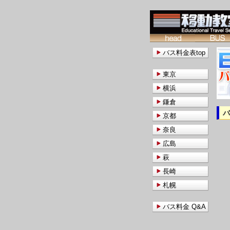
バス料金表top
東京
横浜
鎌倉
京都
奈良
広島
萩
長崎
札幌
バス料金 Q&A