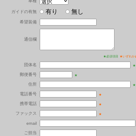
車種
有り
無し
ガイドの有無
希望装備
通信欄
★必須項目
★いずれか
団体名
★
郵便番号
★
住所
★
電話番号
★
携帯電話
★
ファックス
★
email
ご担当