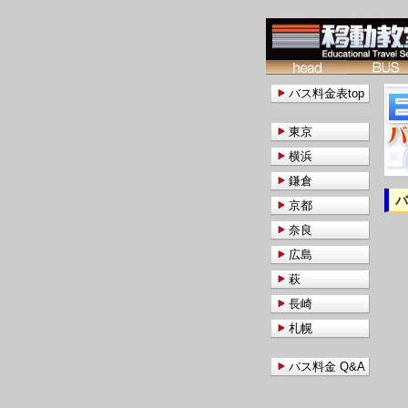
バス料金表top
東京
横浜
鎌倉
京都
奈良
広島
萩
長崎
札幌
バス料金 Q&A