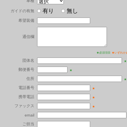
車種
有り
無し
ガイドの有無
希望装備
通信欄
★必須項目
★いずれか
団体名
★
郵便番号
★
住所
★
電話番号
★
携帯電話
★
ファックス
★
email
ご担当