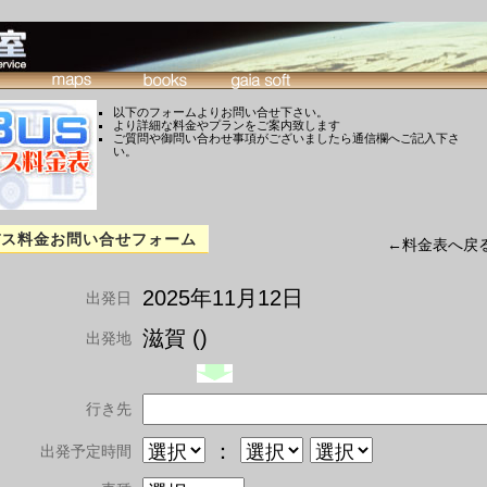
以下のフォームよりお問い合せ下さい。
より詳細な料金やプランをご案内致します
ご質問や御問い合わせ事項がございましたら通信欄へご記入下さ
い。
バス料金お問い合せフォーム
←料金表へ戻
2025年11月12日
出発日
滋賀 ()
出発地
行き先
：
出発予定時間