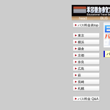
バス料金表top
東京
横浜
鎌倉
京都
奈良
広島
萩
長崎
札幌
バス料金 Q&A