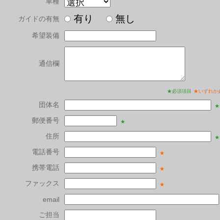
車種
有り
無し
ガイドの有無
希望装備
通信欄
★必須項目
★いずれか
団体名
★
郵便番号
★
住所
★
電話番号
★
携帯電話
★
ファックス
★
email
ご担当