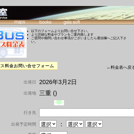
以下のフォームよりお問い合せ下さい。
より詳細な料金やプランをご案内致します
ご質問や御問い合わせ事項がございましたら通信欄へご記入下さ
い。
バス料金お問い合せフォーム
←料金表へ戻
2026年3月2日
出発日
三重 ()
出発地
行き先
：
出発予定時間