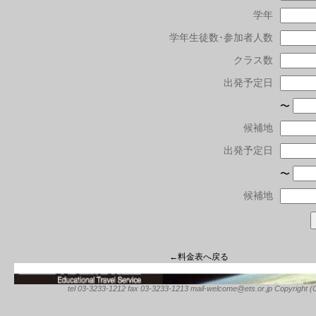
学年
学年生徒数･参加者人数
クラス数
出発予定日
〜
候補地
出発予定日
〜
候補地
←料金表へ戻る
tel 03-3233-1212 fax 03-3233-1213 mail-welcome@ets.or.jp Copyright (C) 