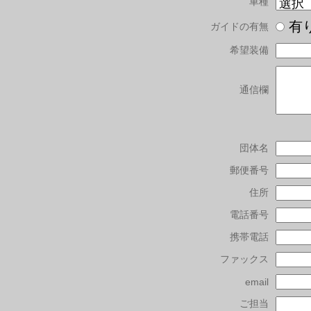
車種
有
ガイドの有無
希望装備
通信欄
団体名
郵便番号
住所
電話番号
携帯電話
ファックス
email
ご担当