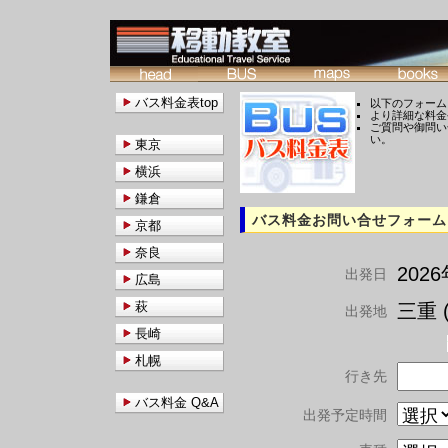
バス料金表top
以下のフォーム
より詳細な料金
ご質問や御問い
い。
東京
横浜
鎌倉
バス料金お問い合せフォーム
京都
奈良
202
出発日
広島
萩
三重 (
出発地
長崎
札幌
行き先
バス料金 Q&A
出発予定時間