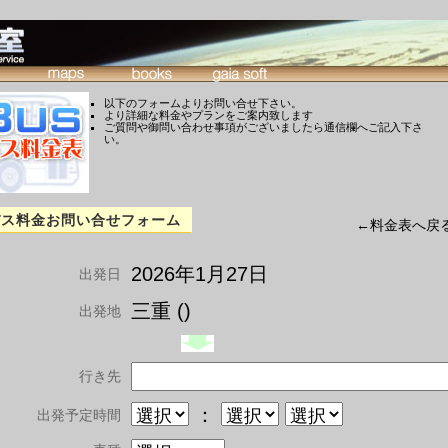
以下のフォームよりお問い合せ下さい。
より詳細な料金やプランをご案内致します
ご質問や御問い合わせ事項がございましたら通信欄へご記入下さ
い。
バス料金お問い合せフォーム
←料金表へ戻
2026年1月27日
出発日
三重 ()
出発地
行き先
：
出発予定時間