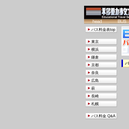
バス料金表top
東京
横浜
鎌倉
京都
奈良
広島
萩
長崎
札幌
バス料金 Q&A