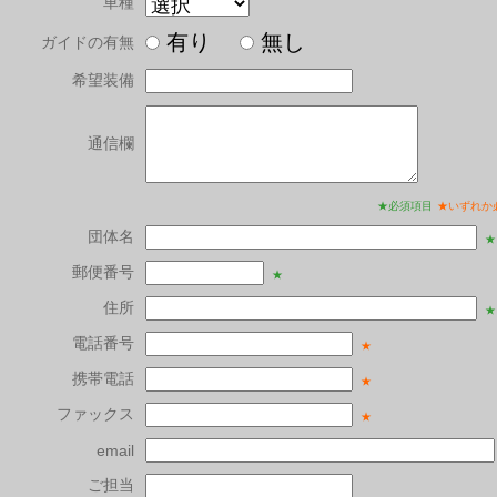
車種
有り
無し
ガイドの有無
希望装備
通信欄
★必須項目
★いずれか
団体名
★
郵便番号
★
住所
★
電話番号
★
携帯電話
★
ファックス
★
email
ご担当