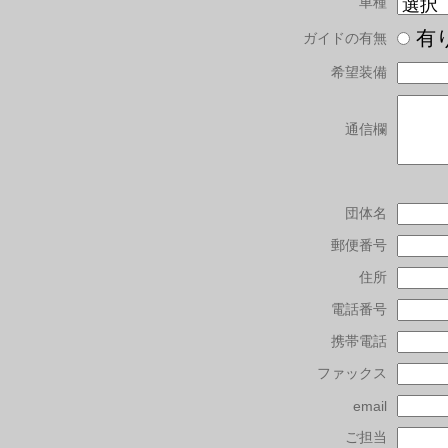
車種
有
ガイドの有無
希望装備
通信欄
団体名
郵便番号
住所
電話番号
携帯電話
ファックス
email
ご担当