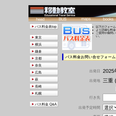
バス料金表top
以下のフォーム
より詳細な料金
ご質問や御問い
い。
東京
横浜
鎌倉
バス料金お問い合せフォーム
京都
奈良
202
出発日
広島
萩
三重 (
出発地
長崎
札幌
行き先
バス料金 Q&A
出発予定時間