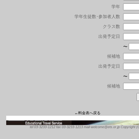
学年
学年生徒数･参加者人数
クラス数
出発予定日
〜
候補地
出発予定日
〜
候補地
←料金表へ戻る
tel 03-3233-1212 fax 03-3233-1213 mail-welcome@ets.or.jp Copyright (C) 