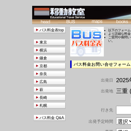
バス料金表top
以下のフォーム
より詳細な料金
ご質問や御問い
い。
東京
横浜
鎌倉
バス料金お問い合せフォーム
京都
奈良
202
出発日
広島
萩
三重 (
出発地
長崎
札幌
行き先
バス料金 Q&A
出発予定時間