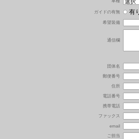
車種
有
ガイドの有無
希望装備
通信欄
団体名
郵便番号
住所
電話番号
携帯電話
ファックス
email
ご担当