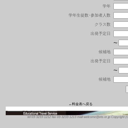
学年
学年生徒数･参加者人数
クラス数
出発予定日
〜
候補地
出発予定日
〜
候補地
←料金表へ戻る
tel 03-3233-1212 fax 03-3233-1213 mail-welcome@ets.or.jp Copyright (C) 