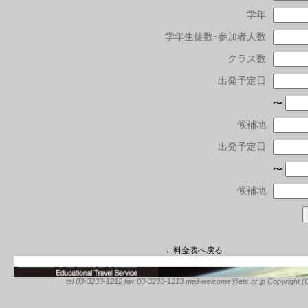
学年
学年生徒数･参加者人数
クラス数
出発予定日
〜
候補地
出発予定日
〜
候補地
←料金表へ戻る
tel 03-3233-1212 fax 03-3233-1213 mail-welcome@ets.or.jp Copyright (C) 