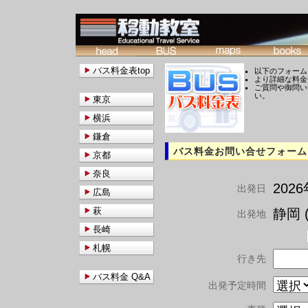
バス料金表top
以下のフォーム
より詳細な料金
ご質問や御問い
い。
東京
横浜
鎌倉
バス料金お問い合せフォーム
京都
奈良
202
出発日
広島
萩
静岡 (
出発地
長崎
札幌
行き先
バス料金 Q&A
出発予定時間