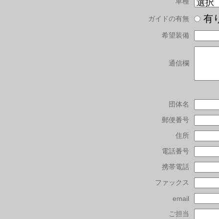
車種
有
ガイドの有無
希望装備
通信欄
団体名
郵便番号
住所
電話番号
携帯電話
ファックス
email
ご担当