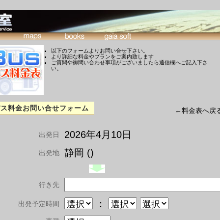
以下のフォームよりお問い合せ下さい。
より詳細な料金やプランをご案内致します
ご質問や御問い合わせ事項がございましたら通信欄へご記入下さ
い。
バス料金お問い合せフォーム
←料金表へ戻
2026年4月10日
出発日
静岡 ()
出発地
行き先
：
出発予定時間