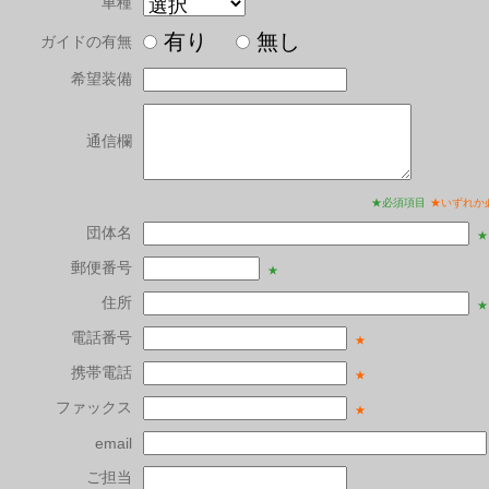
車種
有り
無し
ガイドの有無
希望装備
通信欄
★必須項目
★いずれか
団体名
★
郵便番号
★
住所
★
電話番号
★
携帯電話
★
ファックス
★
email
ご担当