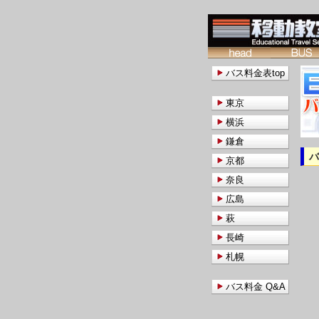
バス料金表top
東京
横浜
鎌倉
京都
奈良
広島
萩
長崎
札幌
バス料金 Q&A