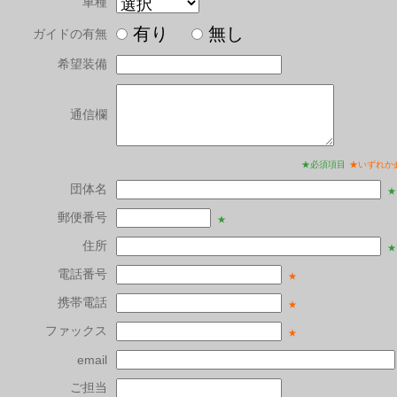
車種
有り
無し
ガイドの有無
希望装備
通信欄
★必須項目
★いずれか
団体名
★
郵便番号
★
住所
★
電話番号
★
携帯電話
★
ファックス
★
email
ご担当