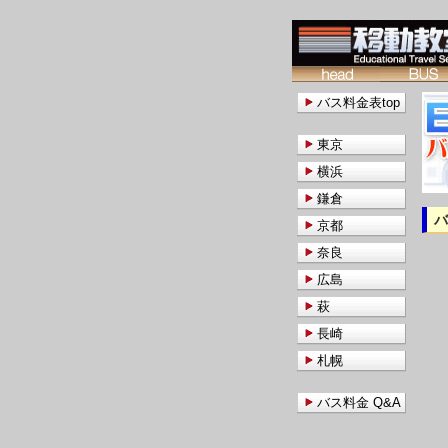
バス料金表top
東京
横浜
鎌倉
京都
奈良
広島
萩
長崎
札幌
バス料金 Q&A