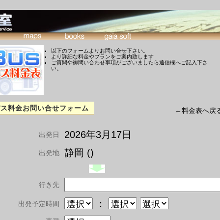
以下のフォームよりお問い合せ下さい。
より詳細な料金やプランをご案内致します
ご質問や御問い合わせ事項がございましたら通信欄へご記入下さ
い。
バス料金お問い合せフォーム
←料金表へ戻
2026年3月17日
出発日
静岡 ()
出発地
行き先
：
出発予定時間