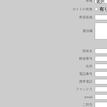
車種
有
ガイドの有無
希望装備
通信欄
団体名
郵便番号
住所
電話番号
携帯電話
ファックス
email
ご担当