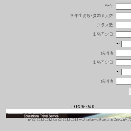
学年
学年生徒数･参加者人数
クラス数
出発予定日
〜
候補地
出発予定日
〜
候補地
←料金表へ戻る
tel 03-3233-1212 fax 03-3233-1213 mail-welcome@ets.or.jp Copyright (C) 