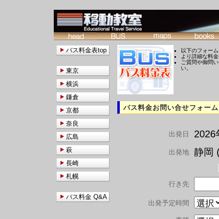
バス料金表top
以下のフォーム
より詳細な料金
ご質問や御問い
い。
東京
横浜
鎌倉
バス料金お問い合せフォーム
京都
奈良
202
出発日
広島
萩
静岡 (
出発地
長崎
札幌
行き先
バス料金 Q&A
出発予定時間