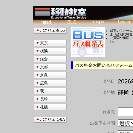
バス料金表top
以下のフォーム
より詳細な料金
ご質問や御問い
い。
東京
横浜
鎌倉
バス料金お問い合せフォーム
京都
奈良
202
出発日
広島
萩
静岡 (
出発地
長崎
札幌
行き先
バス料金 Q&A
出発予定時間