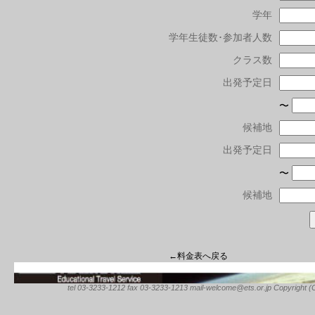
学年
学年生徒数･参加者人数
クラス数
出発予定日
〜
候補地
出発予定日
〜
候補地
←料金表へ戻る
tel 03-3233-1212 fax 03-3233-1213 mail-welcome@ets.or.jp Copyright (C) 