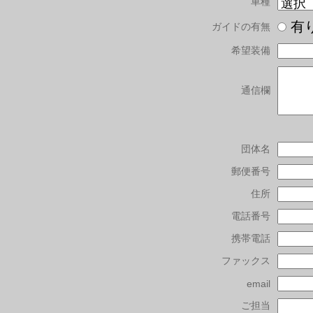
車種
有
ガイドの有無
希望装備
通信欄
団体名
郵便番号
住所
電話番号
携帯電話
ファックス
email
ご担当