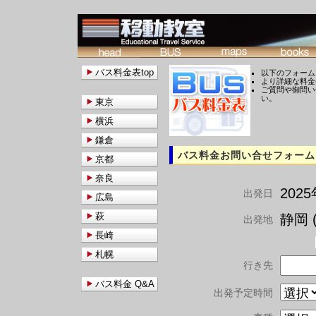
バス料金表top
以下のフォーム
より詳細な料金
ご質問や御問い
い。
東京
横浜
鎌倉
バス料金お問い合せフォーム
京都
奈良
202
出発日
広島
萩
静岡 (
出発地
長崎
札幌
行き先
バス料金 Q&A
出発予定時間