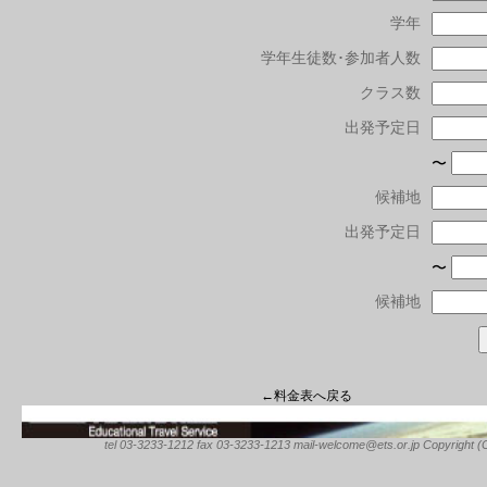
学年
学年生徒数･参加者人数
クラス数
出発予定日
〜
候補地
出発予定日
〜
候補地
←料金表へ戻る
tel 03-3233-1212 fax 03-3233-1213 mail-welcome@ets.or.jp Copyright (C) 