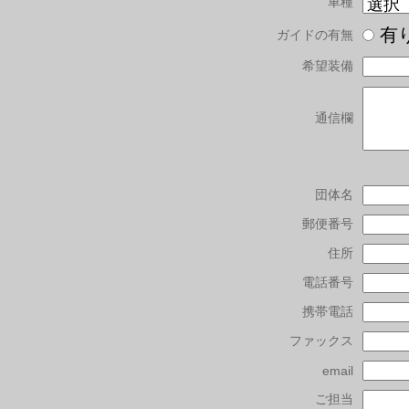
車種
有
ガイドの有無
希望装備
通信欄
団体名
郵便番号
住所
電話番号
携帯電話
ファックス
email
ご担当