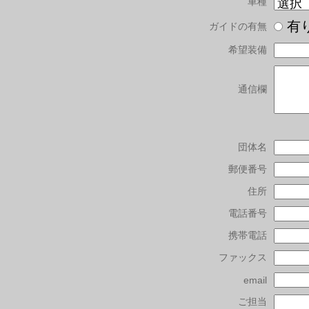
車種
有
ガイドの有無
希望装備
通信欄
団体名
郵便番号
住所
電話番号
携帯電話
ファックス
email
ご担当