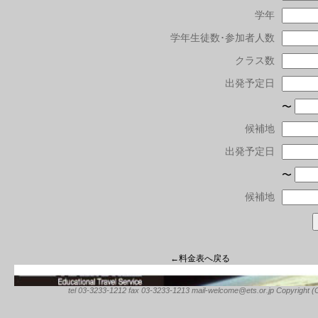
学年
学年生徒数･参加者人数
クラス数
出発予定日
〜
候補地
出発予定日
〜
候補地
←料金表へ戻る
tel 03-3233-1212 fax 03-3233-1213 mail-welcome@ets.or.jp Copyright (C) 