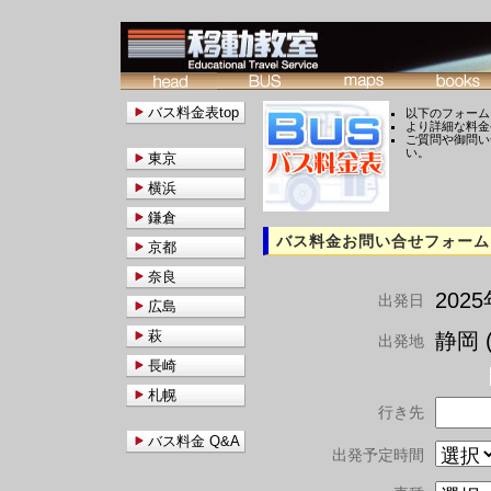
バス料金表top
以下のフォーム
より詳細な料金
ご質問や御問い
い。
東京
横浜
鎌倉
バス料金お問い合せフォーム
京都
奈良
202
出発日
広島
萩
静岡 (
出発地
長崎
札幌
行き先
バス料金 Q&A
出発予定時間