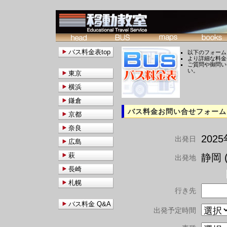
バス料金表top
以下のフォーム
より詳細な料金
ご質問や御問い
い。
東京
横浜
鎌倉
バス料金お問い合せフォーム
京都
奈良
202
出発日
広島
萩
静岡 (
出発地
長崎
札幌
行き先
バス料金 Q&A
出発予定時間