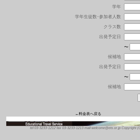
学年
学年生徒数･参加者人数
クラス数
出発予定日
〜
候補地
出発予定日
〜
候補地
←料金表へ戻る
tel 03-3233-1212 fax 03-3233-1213 mail-welcome@ets.or.jp Copyright (C) 