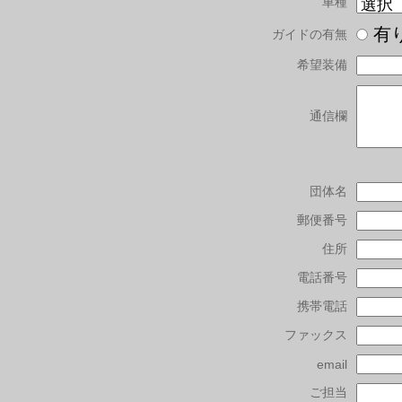
車種
有
ガイドの有無
希望装備
通信欄
団体名
郵便番号
住所
電話番号
携帯電話
ファックス
email
ご担当