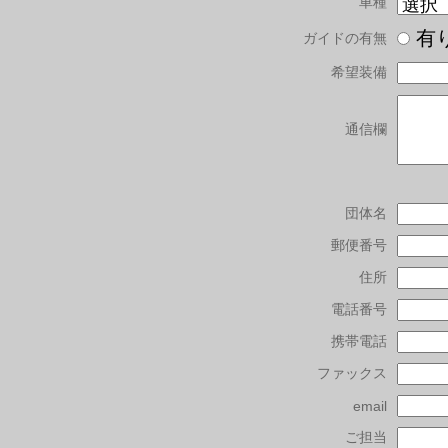
車種
有
ガイドの有無
希望装備
通信欄
団体名
郵便番号
住所
電話番号
携帯電話
ファックス
email
ご担当