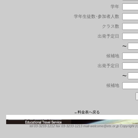
学年
学年生徒数･参加者人数
クラス数
出発予定日
〜
候補地
出発予定日
〜
候補地
←料金表へ戻る
tel 03-3233-1212 fax 03-3233-1213 mail-welcome@ets.or.jp Copyright (C) 