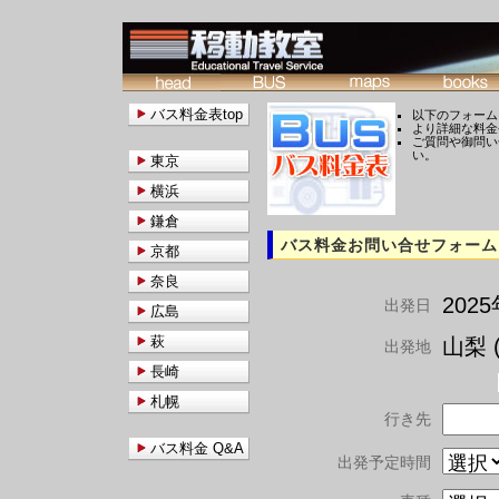
バス料金表top
以下のフォーム
より詳細な料金
ご質問や御問い
い。
東京
横浜
鎌倉
バス料金お問い合せフォーム
京都
奈良
202
出発日
広島
萩
山梨 (
出発地
長崎
札幌
行き先
バス料金 Q&A
出発予定時間