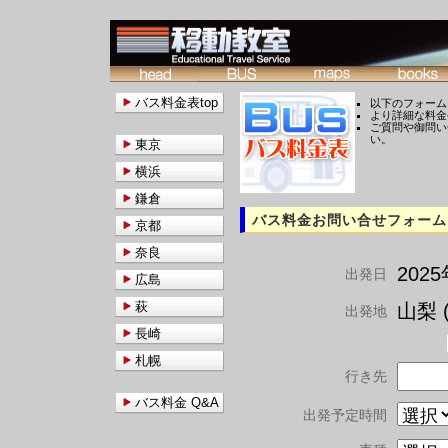
バス料金表top
以下のフォーム
より詳細な料金
ご質問や御問い
い。
東京
横浜
鎌倉
バス料金お問い合せフォーム
京都
奈良
202
出発日
広島
萩
山梨 (
出発地
長崎
札幌
行き先
バス料金 Q&A
出発予定時間