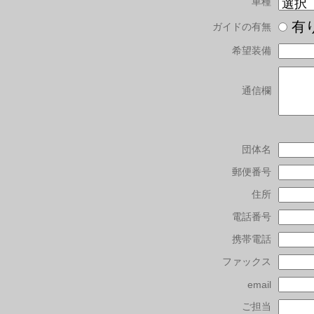
車種
有
ガイドの有無
希望装備
通信欄
団体名
郵便番号
住所
電話番号
携帯電話
ファックス
email
ご担当