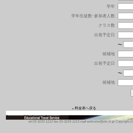
学年
学年生徒数･参加者人数
クラス数
出発予定日
〜
候補地
出発予定日
〜
候補地
←料金表へ戻る
tel 03-3233-1212 fax 03-3233-1213 mail-welcome@ets.or.jp Copyright (C) 