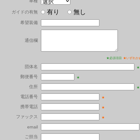
車種
有り
無し
ガイドの有無
希望装備
通信欄
★必須項目
★いずれか
団体名
★
郵便番号
★
住所
★
電話番号
★
携帯電話
★
ファックス
★
email
ご担当