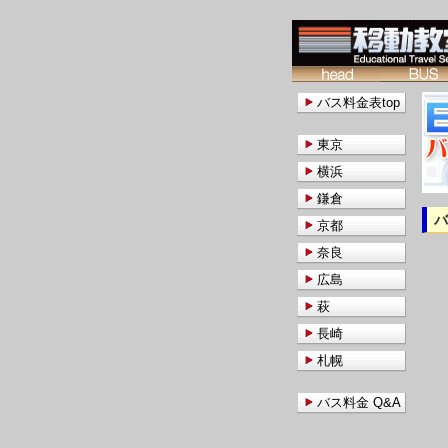
バス料金表top
東京
横浜
鎌倉
京都
奈良
広島
萩
長崎
札幌
バス料金 Q&A