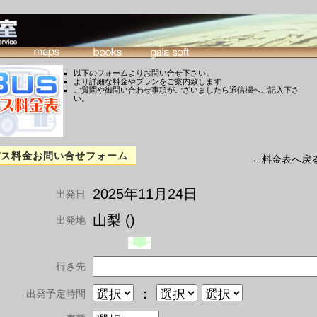
以下のフォームよりお問い合せ下さい。
より詳細な料金やプランをご案内致します
ご質問や御問い合わせ事項がございましたら通信欄へご記入下さ
い。
バス料金お問い合せフォーム
←料金表へ戻
2025年11月24日
出発日
山梨 ()
出発地
行き先
：
出発予定時間