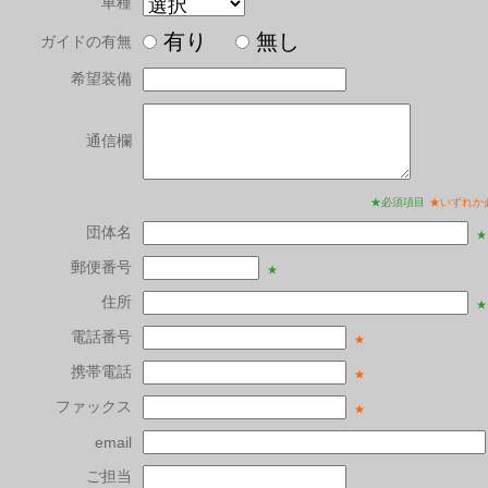
車種
有り
無し
ガイドの有無
希望装備
通信欄
★必須項目
★いずれか
団体名
★
郵便番号
★
住所
★
電話番号
★
携帯電話
★
ファックス
★
email
ご担当