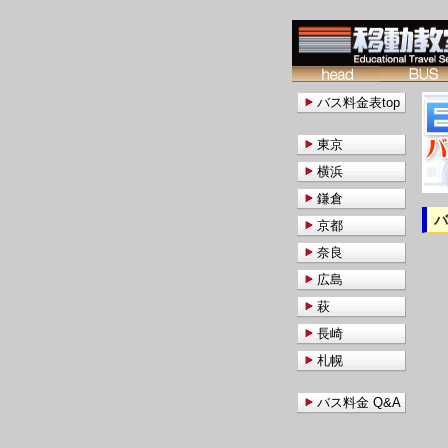
バス料金表top
東京
横浜
鎌倉
京都
奈良
広島
萩
長崎
札幌
バス料金 Q&A