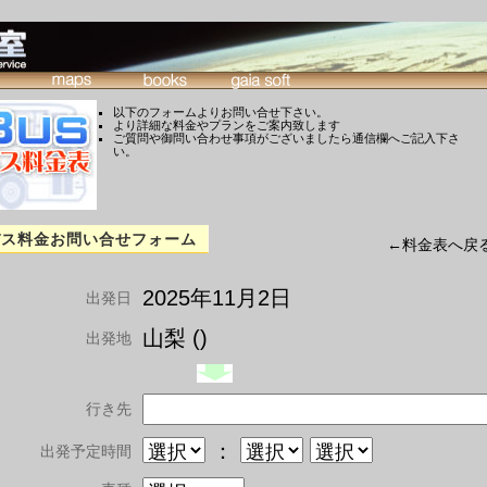
以下のフォームよりお問い合せ下さい。
より詳細な料金やプランをご案内致します
ご質問や御問い合わせ事項がございましたら通信欄へご記入下さ
い。
バス料金お問い合せフォーム
←料金表へ戻
2025年11月2日
出発日
山梨 ()
出発地
行き先
：
出発予定時間