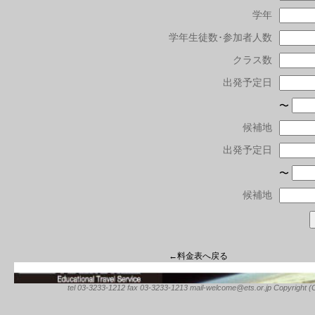
学年
学年生徒数･参加者人数
クラス数
出発予定日
〜
候補地
出発予定日
〜
候補地
←料金表へ戻る
tel 03-3233-1212 fax 03-3233-1213 mail-welcome@ets.or.jp Copyright (C) 