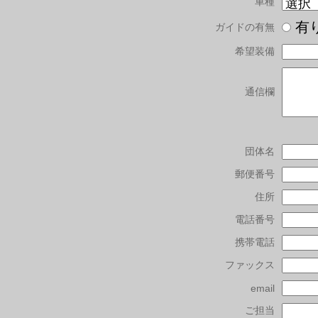
車種
有
ガイドの有無
希望装備
通信欄
団体名
郵便番号
住所
電話番号
携帯電話
ファックス
email
ご担当