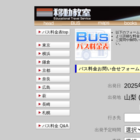
バス料金表top
以下のフォーム
より詳細な料金
ご質問や御問い
い。
東京
横浜
鎌倉
バス料金お問い合せフォーム
京都
奈良
202
出発日
広島
萩
山梨 (
出発地
長崎
札幌
行き先
バス料金 Q&A
出発予定時間