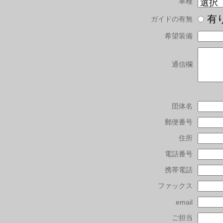
車種
有
ガイドの有無
希望装備
通信欄
団体名
郵便番号
住所
電話番号
携帯電話
ファックス
email
ご担当