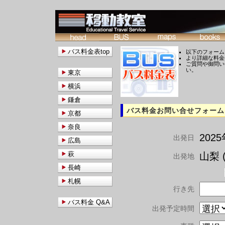
バス料金表top
以下のフォーム
より詳細な料金
ご質問や御問い
い。
東京
横浜
鎌倉
バス料金お問い合せフォーム
京都
奈良
202
出発日
広島
萩
山梨 (
出発地
長崎
札幌
行き先
バス料金 Q&A
出発予定時間