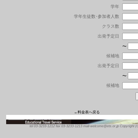
学年
学年生徒数･参加者人数
クラス数
出発予定日
〜
候補地
出発予定日
〜
候補地
←料金表へ戻る
tel 03-3233-1212 fax 03-3233-1213 mail-welcome@ets.or.jp Copyright (C) 