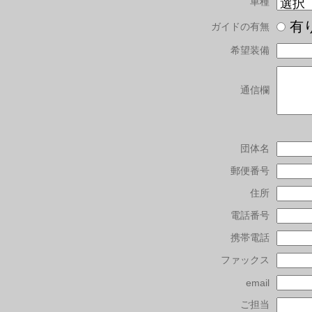
車種
有
ガイドの有無
希望装備
通信欄
団体名
郵便番号
住所
電話番号
携帯電話
ファックス
email
ご担当