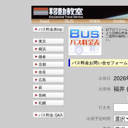
バス料金表top
以下のフォーム
より詳細な料金
ご質問や御問い
い。
東京
横浜
鎌倉
バス料金お問い合せフォーム
京都
奈良
202
出発日
広島
萩
福井 (
出発地
長崎
札幌
行き先
バス料金 Q&A
出発予定時間