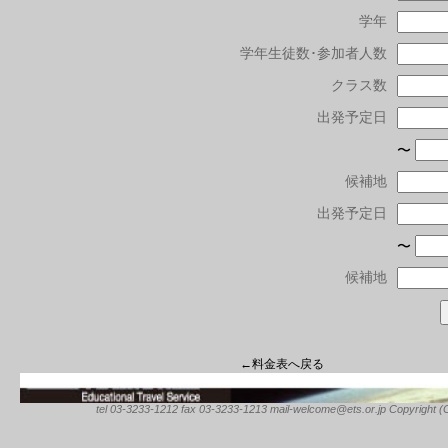
学年
学年生徒数･参加者人数
クラス数
出発予定日
〜
候補地
出発予定日
〜
候補地
←料金表へ戻る
tel 03-3233-1212 fax 03-3233-1213 mail-welcome@ets.or.jp Copyright (C) 