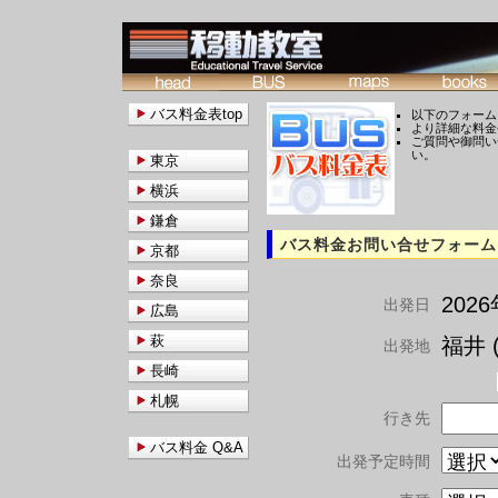
バス料金表top
以下のフォーム
より詳細な料金
ご質問や御問い
い。
東京
横浜
鎌倉
バス料金お問い合せフォーム
京都
奈良
202
出発日
広島
萩
福井 (
出発地
長崎
札幌
行き先
バス料金 Q&A
出発予定時間