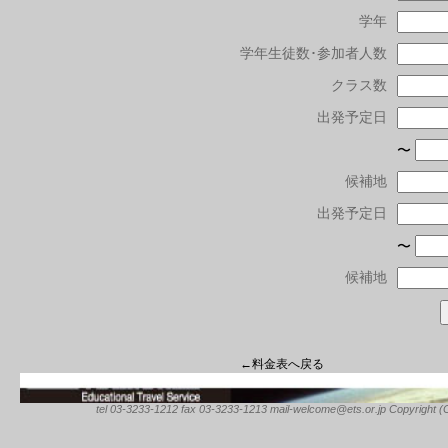
学年
学年生徒数･参加者人数
クラス数
出発予定日
〜
候補地
出発予定日
〜
候補地
←料金表へ戻る
tel 03-3233-1212 fax 03-3233-1213 mail-welcome@ets.or.jp Copyright (C) 