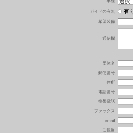
車種
有
ガイドの有無
希望装備
通信欄
団体名
郵便番号
住所
電話番号
携帯電話
ファックス
email
ご担当