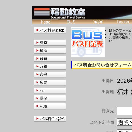
バス料金表top
以下のフォーム
より詳細な料金
ご質問や御問い
い。
東京
横浜
鎌倉
バス料金お問い合せフォーム
京都
奈良
202
出発日
広島
萩
福井 (
出発地
長崎
札幌
行き先
バス料金 Q&A
出発予定時間