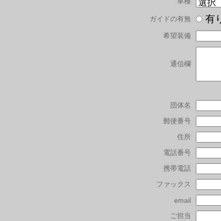
車種
有
ガイドの有無
希望装備
通信欄
団体名
郵便番号
住所
電話番号
携帯電話
ファックス
email
ご担当