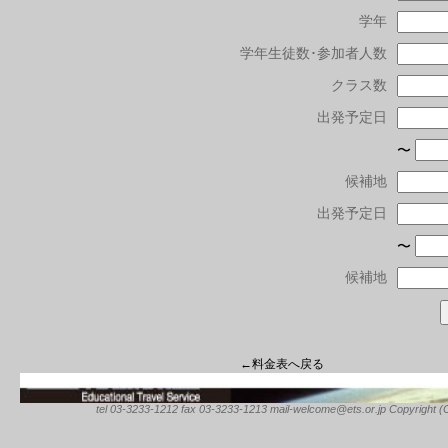
学年
学年生徒数･参加者人数
クラス数
出発予定日
〜
候補地
出発予定日
〜
候補地
←料金表へ戻る
tel 03-3233-1212 fax 03-3233-1213 mail-welcome@ets.or.jp Copyright (C) 