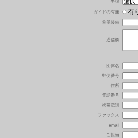
車種
有
ガイドの有無
希望装備
通信欄
団体名
郵便番号
住所
電話番号
携帯電話
ファックス
email
ご担当