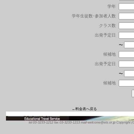
学年
学年生徒数･参加者人数
クラス数
出発予定日
〜
候補地
出発予定日
〜
候補地
←料金表へ戻る
tel 03-3233-1212 fax 03-3233-1213 mail-welcome@ets.or.jp Copyright (C) 