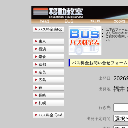
バス料金表top
以下のフォーム
より詳細な料金
ご質問や御問い
い。
東京
横浜
鎌倉
バス料金お問い合せフォーム
京都
奈良
202
出発日
広島
萩
福井 (
出発地
長崎
札幌
行き先
バス料金 Q&A
出発予定時間