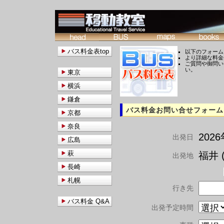
バス料金表top
以下のフォーム
より詳細な料金
ご質問や御問い
い。
東京
横浜
鎌倉
バス料金お問い合せフォーム
京都
奈良
202
出発日
広島
萩
福井 (
出発地
長崎
札幌
行き先
バス料金 Q&A
出発予定時間