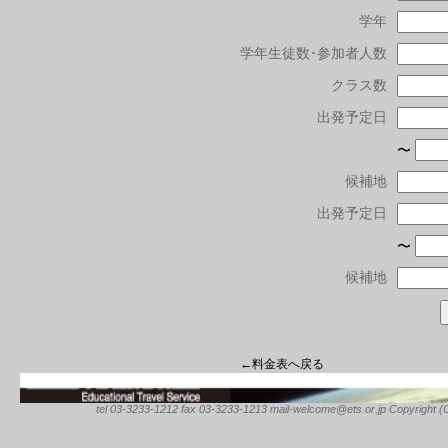
学年
学年生徒数･参加者人数
クラス数
出発予定日
〜
候補地
出発予定日
〜
候補地
←料金表へ戻る
tel 03-3233-1212 fax 03-3233-1213 mail-welcome@ets.or.jp Copyright (C) 