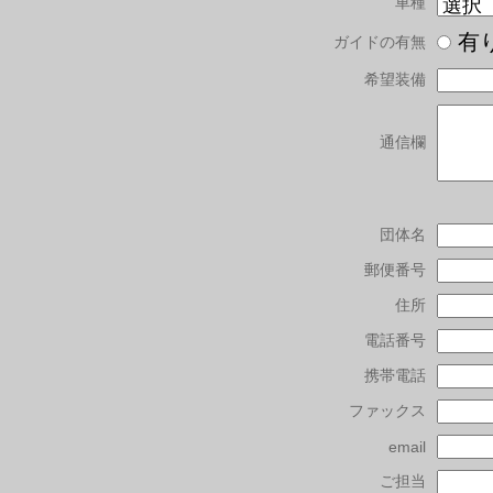
車種
有
ガイドの有無
希望装備
通信欄
団体名
郵便番号
住所
電話番号
携帯電話
ファックス
email
ご担当