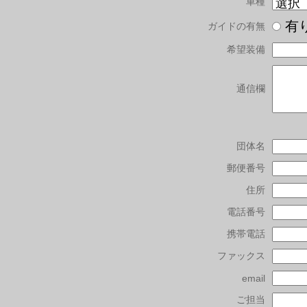
車種
有
ガイドの有無
希望装備
通信欄
団体名
郵便番号
住所
電話番号
携帯電話
ファックス
email
ご担当