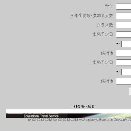
学年
学年生徒数･参加者人数
クラス数
出発予定日
〜
候補地
出発予定日
〜
候補地
←料金表へ戻る
tel 03-3233-1212 fax 03-3233-1213 mail-welcome@ets.or.jp Copyright (C) 