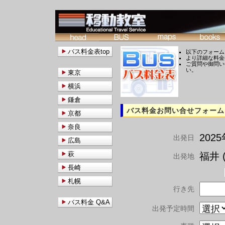
バス料金表top
以下のフォーム
より詳細な料金
ご質問や御問い
い。
東京
横浜
鎌倉
バス料金お問い合せフォーム
京都
奈良
202
出発日
広島
萩
福井 (
出発地
長崎
札幌
行き先
バス料金 Q&A
出発予定時間