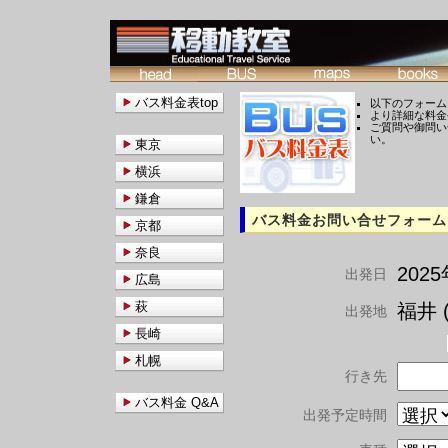
バス料金表top
以下のフォーム
より詳細な料金
ご質問や御問い
い。
東京
横浜
鎌倉
バス料金お問い合せフォーム
京都
奈良
202
出発日
広島
萩
福井 (
出発地
長崎
札幌
行き先
バス料金 Q&A
出発予定時間