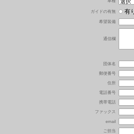
車種
有
ガイドの有無
希望装備
通信欄
団体名
郵便番号
住所
電話番号
携帯電話
ファックス
email
ご担当