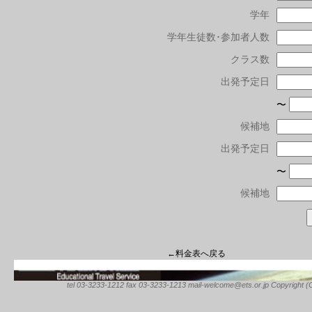
学年
学年生徒数･参加者人数
クラス数
出発予定日
〜
候補地
出発予定日
〜
候補地
←料金表へ戻る
tel 03-3233-1212 fax 03-3233-1213 mail-welcome@ets.or.jp Copyright (C) 