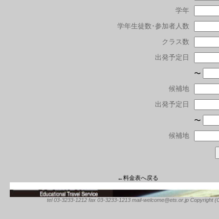
学年
学年生徒数･参加者人数
クラス数
出発予定日
〜
候補地
出発予定日
〜
候補地
←料金表へ戻る
tel 03-3233-1212 fax 03-3233-1213 mail-welcome@ets.or.jp Copyright (C) 