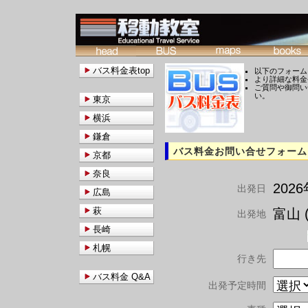
バス料金表top
以下のフォーム
より詳細な料金
ご質問や御問い
い。
東京
横浜
鎌倉
バス料金お問い合せフォーム
京都
奈良
202
出発日
広島
萩
富山 (
出発地
長崎
札幌
行き先
バス料金 Q&A
出発予定時間