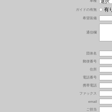
車種
有
ガイドの有無
希望装備
通信欄
団体名
郵便番号
住所
電話番号
携帯電話
ファックス
email
ご担当