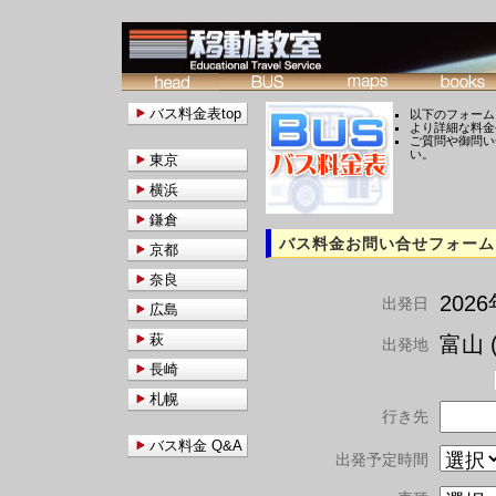
バス料金表top
以下のフォーム
より詳細な料金
ご質問や御問い
い。
東京
横浜
鎌倉
バス料金お問い合せフォーム
京都
奈良
202
出発日
広島
萩
富山 (
出発地
長崎
札幌
行き先
バス料金 Q&A
出発予定時間