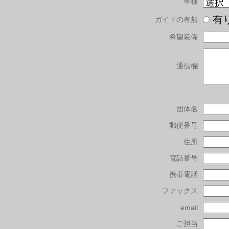
車種
有
ガイドの有無
希望装備
通信欄
団体名
郵便番号
住所
電話番号
携帯電話
ファックス
email
ご担当