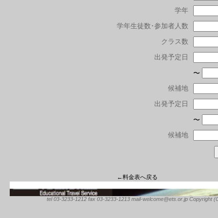
学年
学年生徒数･参加者人数
クラス数
出発予定日
〜
候補地
出発予定日
〜
候補地
←料金表へ戻る
tel 03-3233-1212 fax 03-3233-1213 mail-welcome@ets.or.jp Copyright (C) 