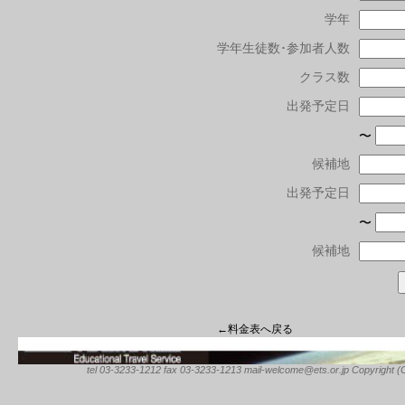
学年
学年生徒数･参加者人数
クラス数
出発予定日
〜
候補地
出発予定日
〜
候補地
←料金表へ戻る
tel 03-3233-1212 fax 03-3233-1213 mail-welcome@ets.or.jp Copyright (C) 