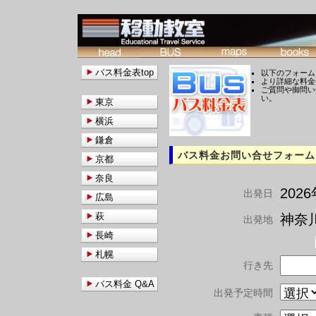
バス料金表top
以下のフォーム
より詳細な料金
ご質問や御問い
い。
東京
横浜
鎌倉
バス料金お問い合せフォーム
京都
奈良
202
出発日
広島
萩
神奈川
出発地
長崎
札幌
行き先
バス料金 Q&A
出発予定時間