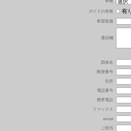
車種
有
ガイドの有無
希望装備
通信欄
団体名
郵便番号
住所
電話番号
携帯電話
ファックス
email
ご担当