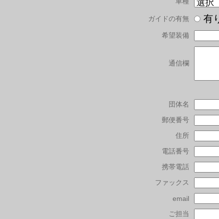
車種
有
ガイドの有無
希望装備
通信欄
団体名
郵便番号
住所
電話番号
携帯電話
ファックス
email
ご担当