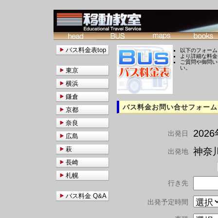
バス料金表top
以下のフォーム
より詳細な料金
ご質問や御問い
い。
東京
横浜
鎌倉
バス料金お問い合せフォーム
京都
奈良
202
出発日
広島
萩
神奈川
出発地
長崎
札幌
行き先
バス料金 Q&A
出発予定時間