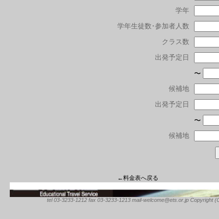
学年
学年生徒数･参加者人数
クラス数
出発予定日
〜
候補地
出発予定日
〜
候補地
←料金表へ戻る
tel 03-3233-1212 fax 03-3233-1213 mail-welcome@ets.or.jp Copyright (C) 