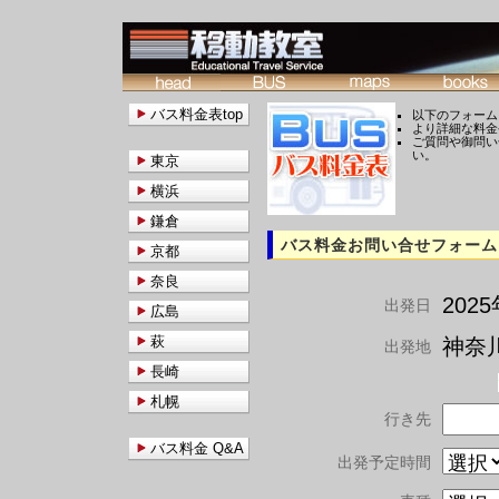
バス料金表top
以下のフォーム
より詳細な料金
ご質問や御問い
い。
東京
横浜
鎌倉
バス料金お問い合せフォーム
京都
奈良
202
出発日
広島
萩
神奈川
出発地
長崎
札幌
行き先
バス料金 Q&A
出発予定時間