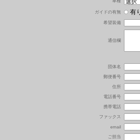
車種
有
ガイドの有無
希望装備
通信欄
団体名
郵便番号
住所
電話番号
携帯電話
ファックス
email
ご担当