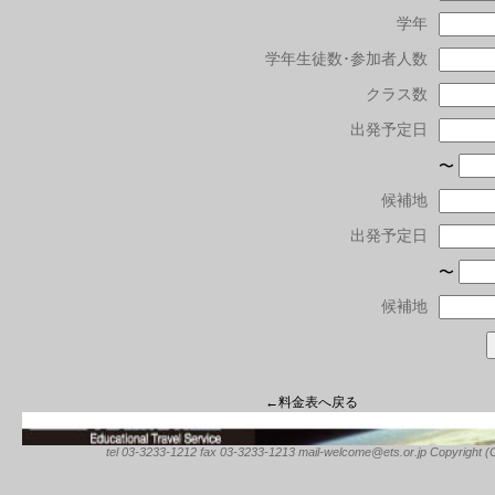
学年
学年生徒数･参加者人数
クラス数
出発予定日
〜
候補地
出発予定日
〜
候補地
←料金表へ戻る
tel 03-3233-1212 fax 03-3233-1213 mail-welcome@ets.or.jp Copyright (C) 