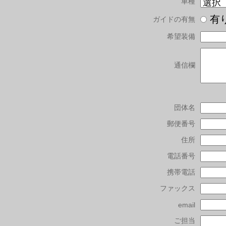
車種
有
ガイドの有無
希望装備
通信欄
団体名
郵便番号
住所
電話番号
携帯電話
ファックス
email
ご担当