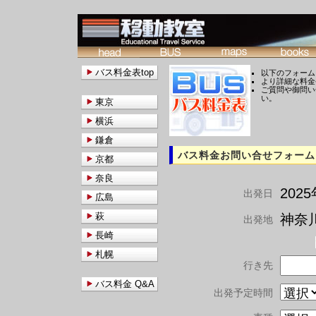
バス料金表top
以下のフォーム
より詳細な料金
ご質問や御問い
い。
東京
横浜
鎌倉
バス料金お問い合せフォーム
京都
奈良
202
出発日
広島
萩
神奈川
出発地
長崎
札幌
行き先
バス料金 Q&A
出発予定時間