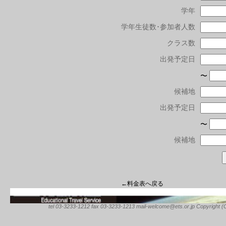
学年
学年生徒数･参加者人数
クラス数
出発予定日
〜
候補地
出発予定日
〜
候補地
←料金表へ戻る
tel 03-3233-1212 fax 03-3233-1213 mail-welcome@ets.or.jp Copyright (C) 