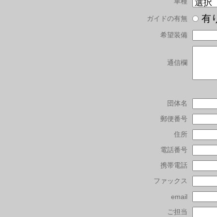
車種
有
ガイドの有無
希望装備
通信欄
団体名
郵便番号
住所
電話番号
携帯電話
ファックス
email
ご担当