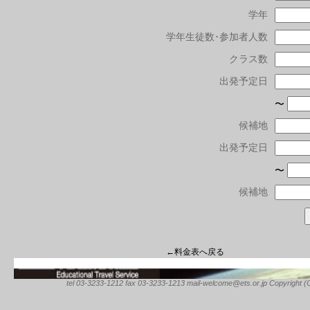
学年
学年生徒数･参加者人数
クラス数
出発予定日
〜
候補地
出発予定日
〜
候補地
←料金表へ戻る
tel 03-3233-1212 fax 03-3233-1213 mail-welcome@ets.or.jp Copyright (C) 