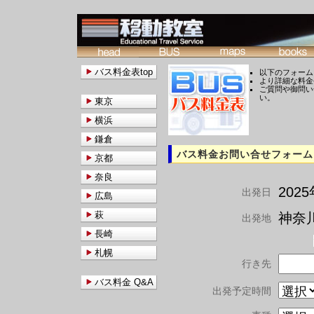
バス料金表top
以下のフォーム
より詳細な料金
ご質問や御問い
い。
東京
横浜
鎌倉
バス料金お問い合せフォーム
京都
奈良
202
出発日
広島
萩
神奈川
出発地
長崎
札幌
行き先
バス料金 Q&A
出発予定時間