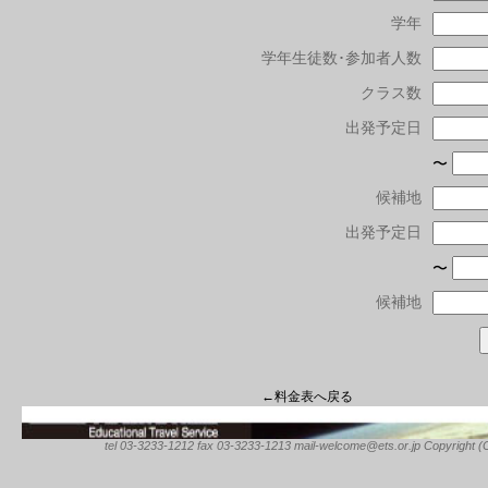
学年
学年生徒数･参加者人数
クラス数
出発予定日
〜
候補地
出発予定日
〜
候補地
←料金表へ戻る
tel 03-3233-1212 fax 03-3233-1213 mail-welcome@ets.or.jp Copyright (C) 