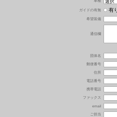
車種
有
ガイドの有無
希望装備
通信欄
団体名
郵便番号
住所
電話番号
携帯電話
ファックス
email
ご担当