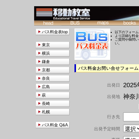
バス料金表top
以下のフォーム
より詳細な料金
ご質問や御問い
い。
東京
横浜
鎌倉
バス料金お問い合せフォーム
京都
奈良
202
出発日
広島
萩
神奈川
出発地
長崎
札幌
行き先
バス料金 Q&A
出発予定時間