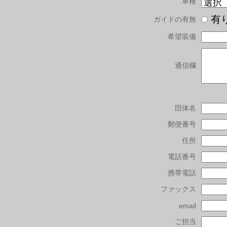
車種
有
ガイドの有無
希望装備
通信欄
団体名
郵便番号
住所
電話番号
携帯電話
ファックス
email
ご担当