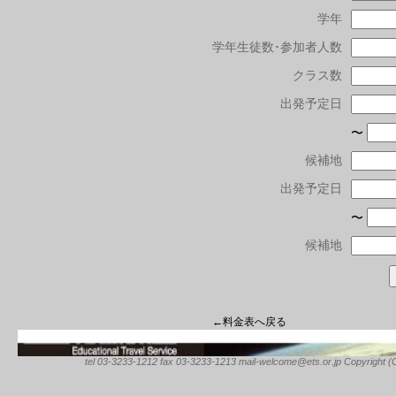
学年
学年生徒数･参加者人数
クラス数
出発予定日
〜
候補地
出発予定日
〜
候補地
←料金表へ戻る
tel 03-3233-1212 fax 03-3233-1213 mail-welcome@ets.or.jp Copyright (C) 