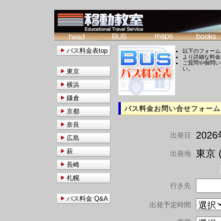
バス料金表top
以下のフォーム
より詳細な料金
ご質問や御問い
い。
東京
横浜
鎌倉
バス料金お問い合せフォーム
京都
奈良
202
出発日
広島
萩
東京 (
出発地
長崎
札幌
行き先
バス料金 Q&A
出発予定時間