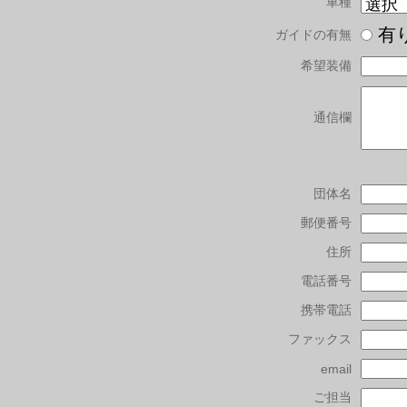
車種
有
ガイドの有無
希望装備
通信欄
団体名
郵便番号
住所
電話番号
携帯電話
ファックス
email
ご担当