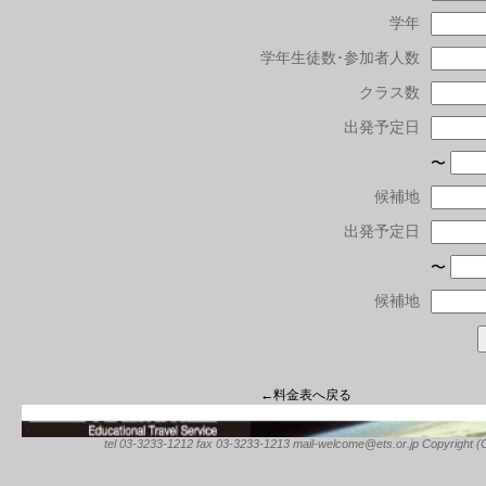
学年
学年生徒数･参加者人数
クラス数
出発予定日
〜
候補地
出発予定日
〜
候補地
←料金表へ戻る
tel 03-3233-1212 fax 03-3233-1213 mail-welcome@ets.or.jp Copyright (C) 