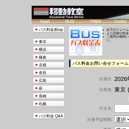
バス料金表top
以下のフォーム
より詳細な料金
ご質問や御問い
い。
東京
横浜
鎌倉
バス料金お問い合せフォーム
京都
奈良
202
出発日
広島
萩
東京 (
出発地
長崎
札幌
行き先
バス料金 Q&A
出発予定時間