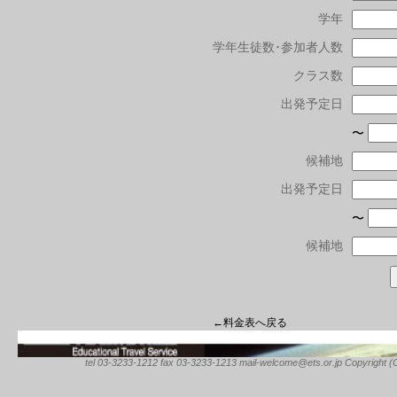
学年
学年生徒数･参加者人数
クラス数
出発予定日
〜
候補地
出発予定日
〜
候補地
←料金表へ戻る
tel 03-3233-1212 fax 03-3233-1213 mail-welcome@ets.or.jp Copyright (C) 