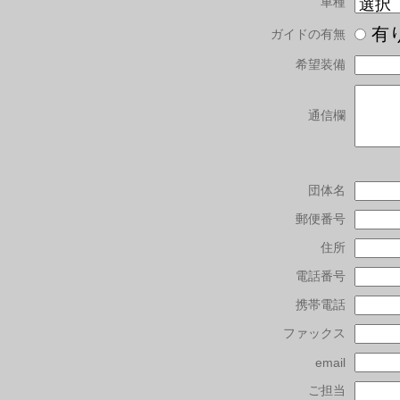
車種
有
ガイドの有無
希望装備
通信欄
団体名
郵便番号
住所
電話番号
携帯電話
ファックス
email
ご担当