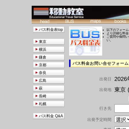
バス料金表top
以下のフォーム
より詳細な料金
ご質問や御問い
い。
東京
横浜
鎌倉
バス料金お問い合せフォーム
京都
奈良
202
出発日
広島
萩
東京 (
出発地
長崎
札幌
行き先
バス料金 Q&A
出発予定時間